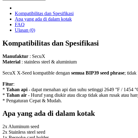
X-
Seed
Kompatibilitas dan Spesifikasi
Apa yang ada di dalam kotak
FAQ
Ulasan (0)
Kompatibilitas dan Spesifikasi
Manufaktur
: SecuX
Material
: stainless steel & aluminium
SecuX X-Seed kompatible dengan
semua BIP39 seed phrase
; tida
Fitur
:
*
Tahan api
- dapat menahan api dan suhu setinggi 2649 °F / 1454 °
*
Tahan air
- Huruf yang diukir atau dicap tidak akan rusak atau hany
* Pengaturan Cepat & Mudah.
Apa yang ada di dalam kotak
2x Aluminum seed
2x Stainless steel seed
1x Bespoke card holder