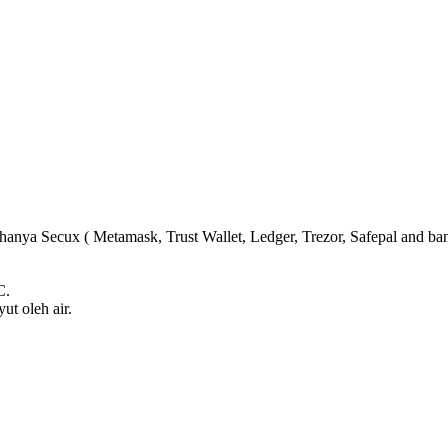
k hanya Secux ( Metamask, Trust Wallet, Ledger, Trezor, Safepal and ban
C.
ut oleh air.