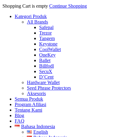
Shopping Cart is empty
Continue Shopping
Kategori Produk
All Brands
Safepal
Trezor
Tangem
Keystone
CoolWallet
OneKey
Ballet
Billfodl
SecuX
D’Cent
Hardware Wallet
Seed Phrase Protectors
Aksesoris
Semua Produk
Program Afiliasi
Tentang Kami
Blog
FAQ
Bahasa Indonesia
English