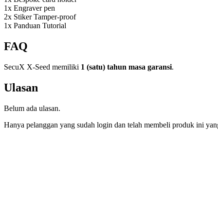
1x Engraver pen
2x Stiker Tamper-proof
1x Panduan Tutorial
FAQ
SecuX X-Seed memiliki
1 (satu) tahun masa garansi
.
Ulasan
Belum ada ulasan.
Hanya pelanggan yang sudah login dan telah membeli produk ini yan
SALE
Discount 30%
-30%