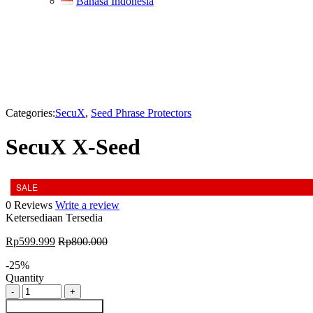
Bahasa Indonesia
-25%
Categories:
SecuX
,
Seed Phrase Protectors
SecuX X-Seed
SALE
0 Reviews
Write a review
Ketersediaan
Tersedia
Rp
599.999
Rp
800.000
-
25
%
Quantity
Kuantitas
SecuX
Tambah ke keranjang